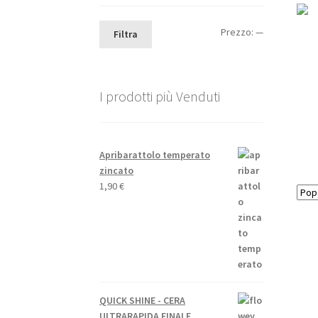
Prezzo
Prezzo
Prezzo:
—
Filtra
Min
Max
I prodotti più Venduti
Apribarattolo temperato
zincato
1,90
€
QUICK SHINE - CERA
ULTRARAPIDA FINALE