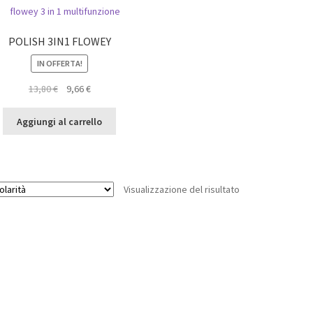
POLISH 3IN1 FLOWEY
IN OFFERTA!
Il
Il
13,80
€
9,66
€
prezzo
prezzo
originale
attuale
Aggiungi al carrello
era:
è:
13,80 €.
9,66 €.
Visualizzazione del risultato