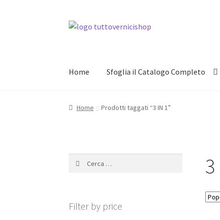
Vai
Vai
alla
al
navigazione
contenuto
Home
Sfoglia il Catalogo Completo
Home
Prodotti taggati “3 IN 1”
3 
Ricerca
per:
Filter by price