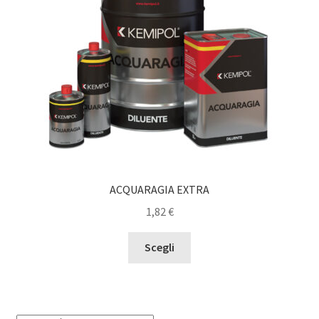
ACQUARAGIA EXTRA
1,82
€
Questo
Scegli
prodotto
ha
più
varianti.