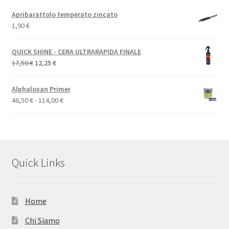
Apribarattolo temperato zincato
1,90
€
QUICK SHINE - CERA ULTRARAPIDA FINALE
Il
Il
17,50
€
12,25
€
prezzo
prezzo
originale
attuale
Alphaloxan Primer
era:
è:
Fascia
46,50
€
-
114,00
€
17,50 €.
12,25 €.
di
prezzo:
da
46,50 €
a
Quick Links
114,00 €
Home
Chi Siamo