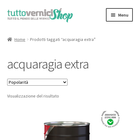
Vai
Vai
Menu
alla
al
navigazione
contenuto
Home
Home
Prodotti taggati “acquaragia extra”
Espandi
Sfoglia il Catalogo Completo
il
acquaragia extra
menu
il Mio Account
child
Chi Siamo
Visualizzazione del risultato
Contatti