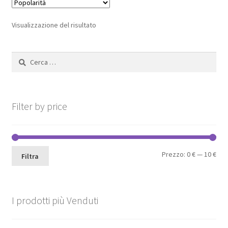
Le
opzioni
Visualizzazione del risultato
possono
essere
Ricerca
scelte
per:
nella
pagina
del
Filter by price
prodotto
Pre
Pre
Prezzo:
0 €
—
10 €
Filtra
Min
Max
I prodotti più Venduti