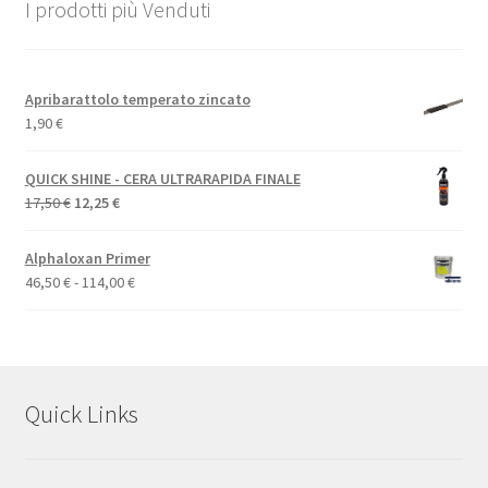
I prodotti più Venduti
Apribarattolo temperato zincato
1,90
€
QUICK SHINE - CERA ULTRARAPIDA FINALE
Il
Il
17,50
€
12,25
€
prezzo
prezzo
originale
attuale
Alphaloxan Primer
era:
è:
Fascia
46,50
€
-
114,00
€
17,50 €.
12,25 €.
di
prezzo:
da
46,50 €
a
Quick Links
114,00 €