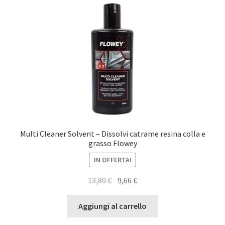
Multi Cleaner Solvent – Dissolvi catrame resina colla e
grasso Flowey
IN OFFERTA!
Il
Il
13,80
€
9,66
€
prezzo
prezzo
originale
attuale
Aggiungi al carrello
era:
è: