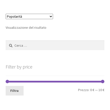
13,80 €.
9,66 €.
Visualizzazione del risultato
Ricerca
per:
Filter by price
Pre
Pre
Prezzo:
0 €
—
10 €
Filtra
Min
Max