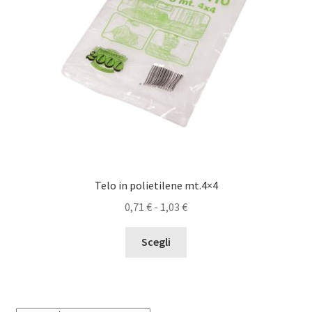
Telo in polietilene mt.4×4
Fascia
0,71
€
-
1,03
€
di
Questo
prezzo:
Scegli
prodotto
da
ha
0,71 €
più
a
varianti.
1,03 €