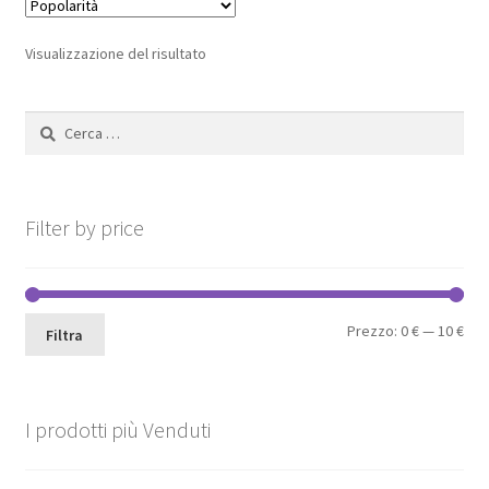
Le
opzioni
Visualizzazione del risultato
possono
essere
Ricerca
scelte
per:
nella
pagina
del
Filter by price
prodotto
Pre
Pre
Prezzo:
0 €
—
10 €
Filtra
Min
Max
I prodotti più Venduti