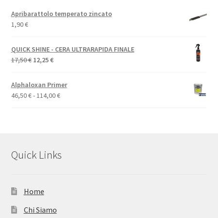
Apribarattolo temperato zincato
1,90
€
QUICK SHINE - CERA ULTRARAPIDA FINALE
Il
Il
17,50
€
12,25
€
prezzo
prezzo
originale
attuale
Alphaloxan Primer
era:
è:
Fascia
46,50
€
-
114,00
€
17,50 €.
12,25 €.
di
prezzo:
da
46,50 €
a
Quick Links
114,00 €
Home
Chi Siamo