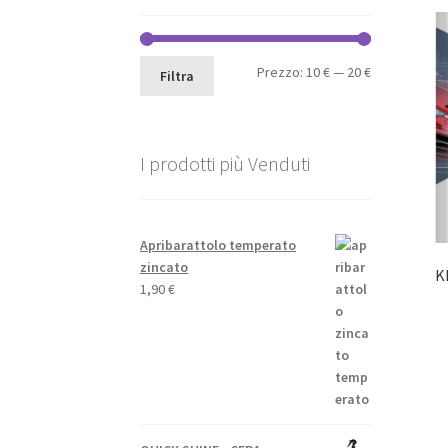
Prezzo
Prezzo
Prezzo:
10 €
—
20 €
Filtra
Min
Max
I prodotti più Venduti
Apribarattolo temperato
zincato
K
1,90
€