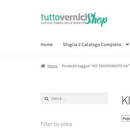
Vai
Vai
alla
al
navigazione
contenuto
Home
Sfoglia il Catalogo Completo
Home
Prodotti taggati “KIT TRASPARENTE HS”
K
Ricerca
per:
Filter by price