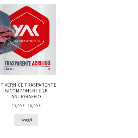
IT VERNICE TRASPARENTE
BICOMPONENTE 2K
ANTIGRAFFIO
Fascia
13,00
€
-
18,00
€
di
Questo
prezzo:
Scegli
prodotto
da
ha
13,00 €
più