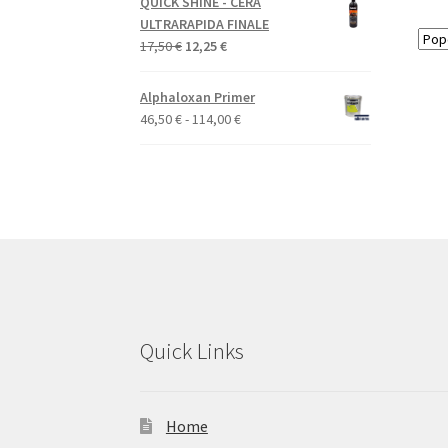
QUICK SHINE - CERA
ULTRARAPIDA FINALE
Il
Il
17,50
€
12,25
€
prezzo
prezzo
originale
attuale
Alphaloxan Primer
era:
è:
Fascia
46,50
€
-
114,00
€
17,50 €.
12,25 €.
di
prezzo:
da
46,50 €
a
114,00 €
Quick Links
Home