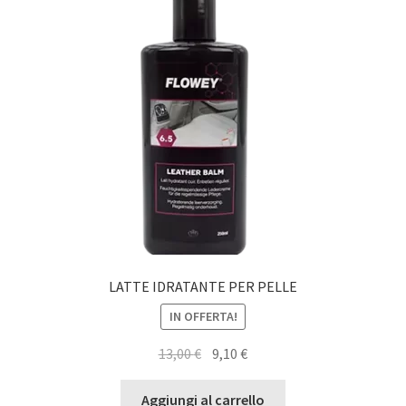
LATTE IDRATANTE PER PELLE
IN OFFERTA!
Il
Il
13,00
€
9,10
€
prezzo
prezzo
originale
attuale
Aggiungi al carrello