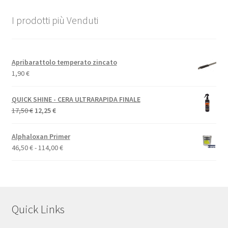
I prodotti più Venduti
Apribarattolo temperato zincato
1,90
€
QUICK SHINE - CERA ULTRARAPIDA FINALE
Il
Il
17,50
€
12,25
€
prezzo
prezzo
originale
attuale
Alphaloxan Primer
era:
è:
Fascia
46,50
€
-
114,00
€
17,50 €.
12,25 €.
di
prezzo:
da
46,50 €
a
Quick Links
114,00 €