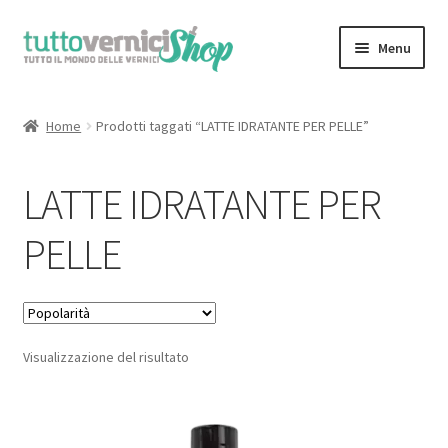
Vai
Vai
Menu
alla
al
navigazione
contenuto
Home
Home
Prodotti taggati “LATTE IDRATANTE PER PELLE”
Espandi
Sfoglia il Catalogo Completo
il
LATTE IDRATANTE PER
menu
il Mio Account
child
PELLE
Chi Siamo
Contatti
Visualizzazione del risultato