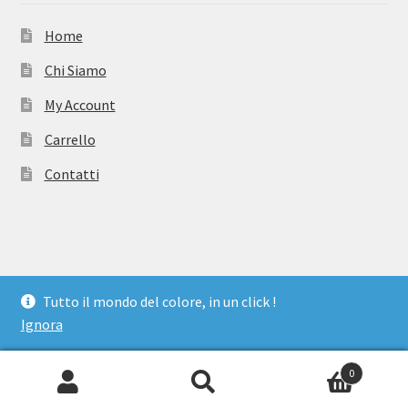
Home
Chi Siamo
My Account
Carrello
Contatti
© TuttoVerniciShop 2026
Tutto il mondo del colore, in un click !
Realizzato con WooCommerce
.
Ignora
0
Cerca:
Cerca