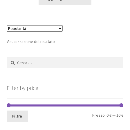
era:
è:
13,00 €.
9,10 €.
Visualizzazione del risultato
Ricerca
per:
Filter by price
Pre
Pre
Prezzo:
0 €
—
10 €
Filtra
Min
Max