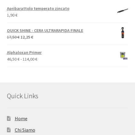
Apribarattolo temperato zincato
1,90
€
QUICK SHINE - CERA ULTRARAPIDA FINALE
Il
Il
17,50
€
12,25
€
prezzo
prezzo
originale
attuale
Alphaloxan Primer
era:
è:
Fascia
46,50
€
-
114,00
€
17,50 €.
12,25 €.
di
prezzo:
da
46,50 €
a
Quick Links
114,00 €
Home
Chi Siamo