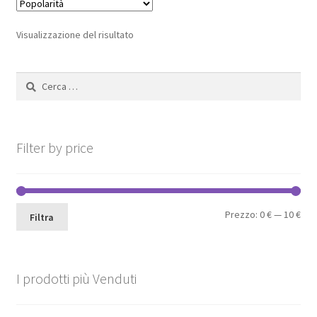
Le
opzioni
Visualizzazione del risultato
possono
essere
Ricerca
scelte
per:
nella
pagina
del
Filter by price
prodotto
Pre
Pre
Prezzo:
0 €
—
10 €
Filtra
Min
Max
I prodotti più Venduti