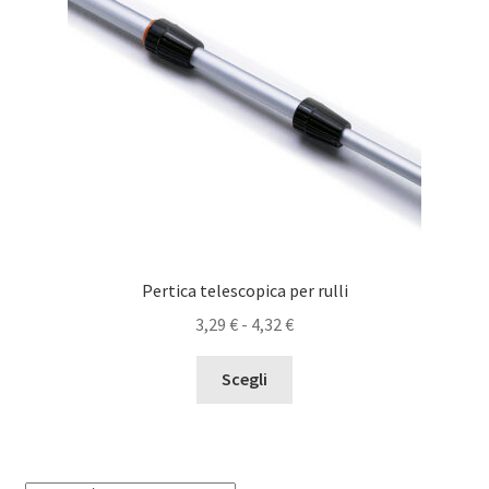
Pertica telescopica per rulli
Fascia
3,29
€
-
4,32
€
di
Questo
prezzo:
Scegli
prodotto
da
ha
3,29 €
più
a
varianti.
4,32 €