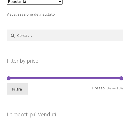
Le
opzioni
Visualizzazione del risultato
possono
essere
Ricerca
scelte
per:
nella
pagina
del
Filter by price
prodotto
Pre
Pre
Prezzo:
0 €
—
10 €
Filtra
Min
Max
I prodotti più Venduti