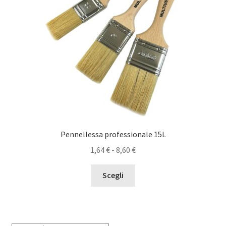
Pennellessa professionale 15L
Fascia
1,64
€
-
8,60
€
di
Questo
prezzo:
Scegli
prodotto
da
ha
1,64 €
più
a
varianti.
8,60 €