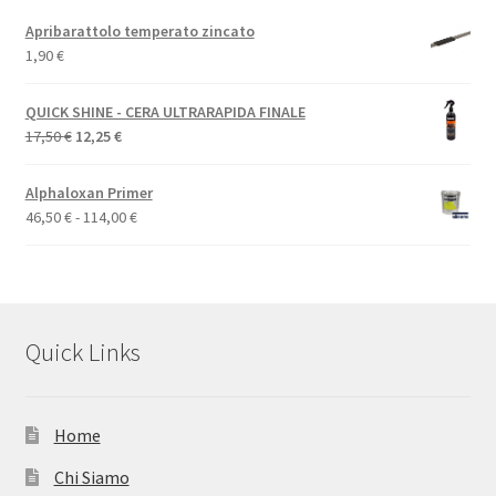
Apribarattolo temperato zincato
1,90
€
QUICK SHINE - CERA ULTRARAPIDA FINALE
Il
Il
17,50
€
12,25
€
prezzo
prezzo
originale
attuale
Alphaloxan Primer
era:
è:
Fascia
46,50
€
-
114,00
€
17,50 €.
12,25 €.
di
prezzo:
da
46,50 €
a
Quick Links
114,00 €
Home
Chi Siamo