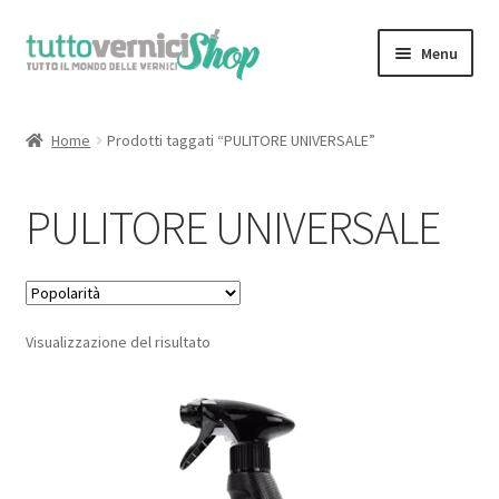
Vai
Vai
Menu
alla
al
navigazione
contenuto
Home
Home
Prodotti taggati “PULITORE UNIVERSALE”
Espandi
Sfoglia il Catalogo Completo
il
PULITORE UNIVERSALE
menu
il Mio Account
child
Chi Siamo
Visualizzazione del risultato
Contatti