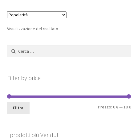
Visualizzazione del risultato
Ricerca
per:
Filter by price
Pre
Pre
Prezzo:
0 €
—
10 €
Filtra
Min
Max
I prodotti più Venduti