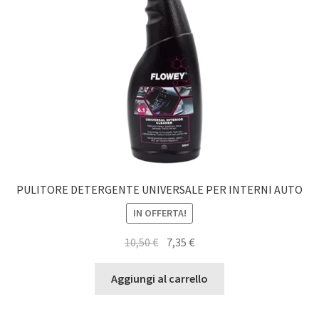
PULITORE DETERGENTE UNIVERSALE PER INTERNI AUTO
IN OFFERTA!
Il
Il
10,50
€
7,35
€
prezzo
prezzo
originale
attuale
Aggiungi al carrello
era:
è:
10,50 €.
7,35 €.