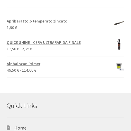
Apribarattolo temperato zincato
1,90
€
QUICK SHINE - CERA ULTRARAPIDA FINALE
Il
Il
17,50
€
12,25
€
prezzo
prezzo
originale
attuale
Alphaloxan Primer
era:
è:
Fascia
46,50
€
-
114,00
€
17,50 €.
12,25 €.
di
prezzo:
da
46,50 €
a
Quick Links
114,00 €
Home