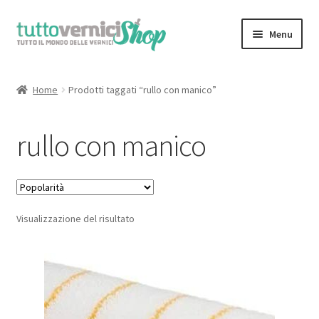
Vai
Vai
Menu
alla
al
navigazione
contenuto
Home
Home
Prodotti taggati “rullo con manico”
Espandi
Sfoglia il Catalogo Completo
il
rullo con manico
menu
il Mio Account
child
Chi Siamo
Visualizzazione del risultato
Contatti