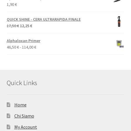
1,90
€
QUICK SHINE - CERA ULTRARAPIDA FINALE
Il
Il
17,50
€
12,25
€
prezzo
prezzo
originale
attuale
Alphaloxan Primer
era:
è:
Fascia
46,50
€
-
114,00
€
17,50 €.
12,25 €.
di
prezzo:
da
46,50 €
a
Quick Links
114,00 €
Home
Chi Siamo
My Account