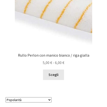
Rullo Perlon con manico bianco / riga gialla
Fascia
5,00
€
-
6,00
€
di
Questo
prezzo:
Scegli
prodotto
da
ha
5,00 €
più
a
varianti.
6,00 €
Le