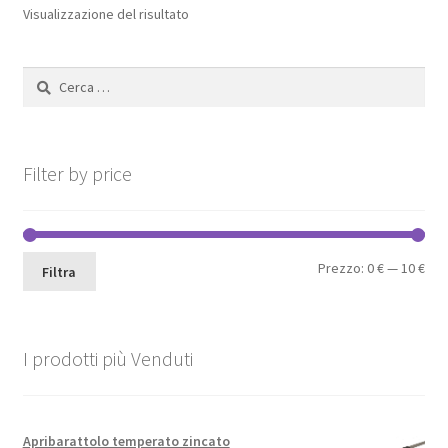
opzioni
Visualizzazione del risultato
possono
essere
Ricerca
scelte
per:
nella
pagina
del
Filter by price
prodotto
Pre
Pre
Prezzo:
0 €
—
10 €
Filtra
Min
Max
I prodotti più Venduti
Apribarattolo temperato zincato