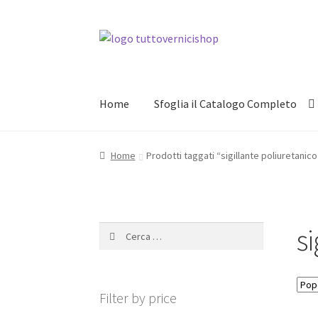
Vai
Vai
alla
al
navigazione
contenuto
Home
Sfoglia il Catalogo Completo
Home
Prodotti taggati “sigillante poliuretanico
si
Ricerca
per:
Filter by price