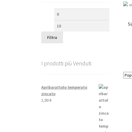
Prezzo
Prezzo
Min
Max
Si
Filtra
I prodotti più Venduti
Apribarattolo temperato
zincato
1,90
€