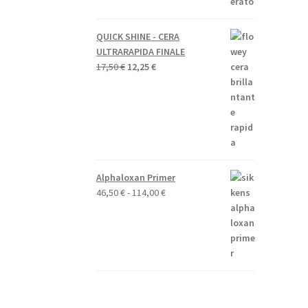
QUICK SHINE - CERA
ULTRARAPIDA FINALE
Il
Il
17,50
€
12,25
€
prezzo
prezzo
originale
attuale
era:
è:
17,50 €.
12,25 €.
Alphaloxan Primer
Fascia
46,50
€
-
114,00
€
di
prezzo:
da
46,50 €
a
114,00 €