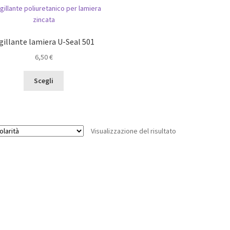
gillante lamiera U-Seal 501
6,50
€
Questo
Scegli
prodotto
ha
più
varianti.
Visualizzazione del risultato
Le
opzioni
possono
essere
scelte
nella
pagina
del
prodotto