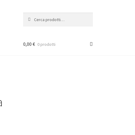
Cerca:
Cerca
0,00
€
0 prodotti
a