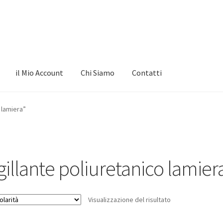
il Mio Account
Chi Siamo
Contatti
 lamiera”
gillante poliuretanico lamier
Visualizzazione del risultato