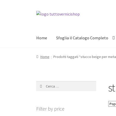
Vai
Vai
alla
al
navigazione
contenuto
Home
Sfoglia il Catalogo Completo
Home
Prodotti taggati “stucco beige per meta
s
Ricerca
per:
Filter by price