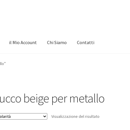
il Mio Account
Chi Siamo
Contatti
llo”
tucco beige per metallo
Visualizzazione del risultato