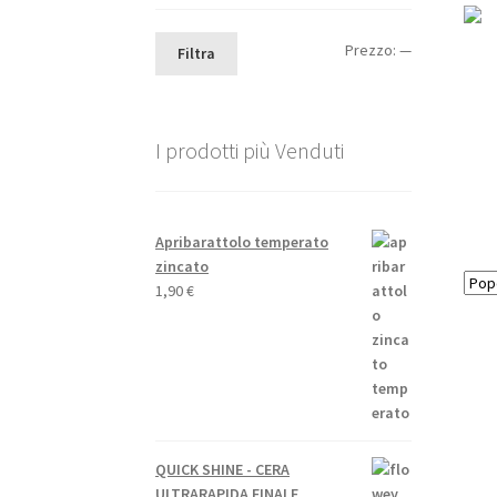
Prezzo
Prezzo
Prezzo:
—
Filtra
Min
Max
I prodotti più Venduti
Apribarattolo temperato
zincato
1,90
€
QUICK SHINE - CERA
ULTRARAPIDA FINALE