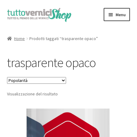
Vai
Vai
Menu
alla
al
navigazione
contenuto
Home
Home
Prodotti taggati “trasparente opaco”
Espandi
Sfoglia il Catalogo Completo
il
trasparente opaco
menu
il Mio Account
child
Chi Siamo
Visualizzazione del risultato
Contatti