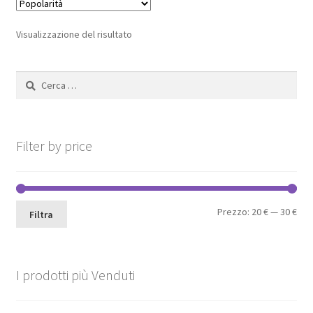
Visualizzazione del risultato
Ricerca
per:
Filter by price
Pre
Pre
Prezzo:
20 €
—
30 €
Filtra
Min
Max
I prodotti più Venduti