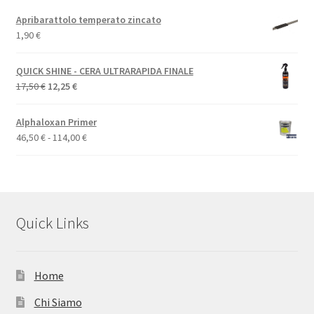
Apribarattolo temperato zincato
1,90
€
QUICK SHINE - CERA ULTRARAPIDA FINALE
Il
Il
17,50
€
12,25
€
prezzo
prezzo
originale
attuale
Alphaloxan Primer
era:
è:
Fascia
46,50
€
-
114,00
€
17,50 €.
12,25 €.
di
prezzo:
da
46,50 €
a
Quick Links
114,00 €
Home
Chi Siamo