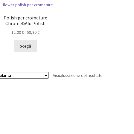
Polish per cromature
Chrome&Alu Polish
Fascia
12,00
€
-
58,80
€
di
Questo
prezzo:
Scegli
prodotto
da
ha
12,00 €
più
a
varianti.
58,80 €
Visualizzazione del risultato
Le
opzioni
possono
essere
scelte
nella
pagina
del
prodotto