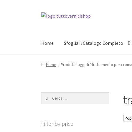
Vai
Vai
alla
al
navigazione
contenuto
Home
Sfoglia il Catalogo Completo
Home
Prodotti taggati “trattamento per crom
t
Ricerca
per:
Filter by price