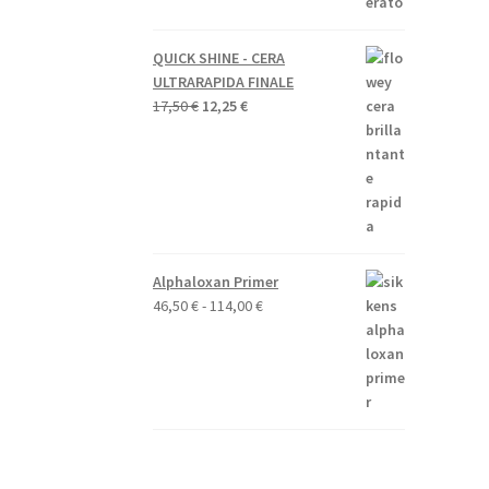
QUICK SHINE - CERA
ULTRARAPIDA FINALE
Il
Il
17,50
€
12,25
€
prezzo
prezzo
originale
attuale
era:
è:
17,50 €.
12,25 €.
Alphaloxan Primer
Fascia
46,50
€
-
114,00
€
di
prezzo:
da
46,50 €
a
114,00 €