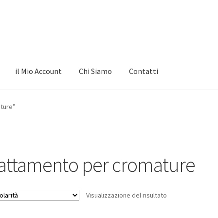
il Mio Account
Chi Siamo
Contatti
ature”
rattamento per cromature
Visualizzazione del risultato