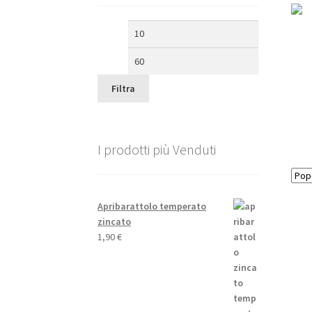
Prezzo
Prezzo
Min
Max
Filtra
I prodotti più Venduti
Apribarattolo temperato
zincato
1,90
€