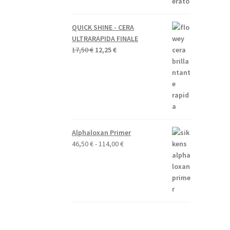
QUICK SHINE - CERA
ULTRARAPIDA FINALE
Il
Il
17,50
€
12,25
€
prezzo
prezzo
originale
attuale
era:
è:
17,50 €.
12,25 €.
Alphaloxan Primer
Fascia
46,50
€
-
114,00
€
di
prezzo:
da
46,50 €
a
114,00 €