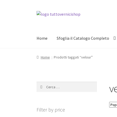
Vai
Vai
alla
al
navigazione
contenuto
Home
Sfoglia il Catalogo Completo
Home
Prodotti taggati “velour”
v
Ricerca
per:
Filter by price