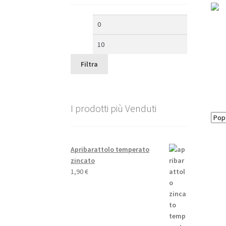
Prezzo
Prezzo
Min
Max
Filtra
I prodotti più Venduti
Apribarattolo temperato
zincato
1,90
€