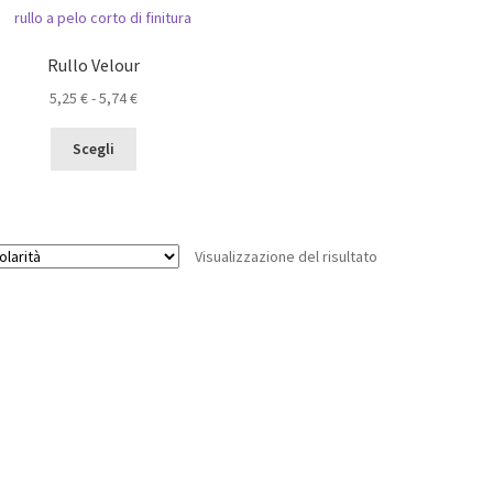
Rullo Velour
Fascia
5,25
€
-
5,74
€
di
Questo
prezzo:
Scegli
prodotto
da
ha
5,25 €
più
a
varianti.
5,74 €
Visualizzazione del risultato
Le
opzioni
possono
essere
scelte
nella
pagina
del
prodotto