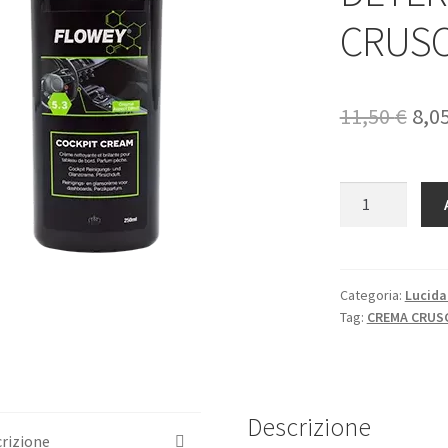
CRUSC
Il
11,50
€
8,0
pre
ori
COCKPIT
CREAM
era:
-
11,5
CREMA
DETERGENTE
Categoria:
Lucida
Tag:
CREMA CRU
PER
CRUSCOTTI
quantità
Descrizione
rizione