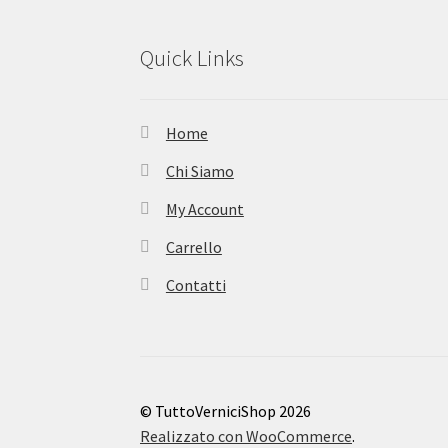
Quick Links
Home
Chi Siamo
My Account
Carrello
Contatti
© TuttoVerniciShop 2026
Realizzato con WooCommerce
.