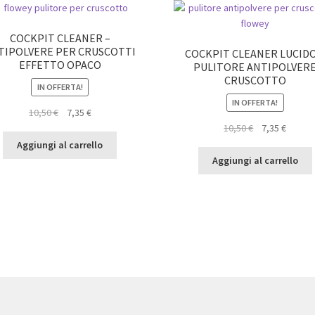
COCKPIT CLEANER –
TIPOLVERE PER CRUSCOTTI
COCKPIT CLEANER LUCIDO
EFFETTO OPACO
PULITORE ANTIPOLVER
CRUSCOTTO
IN OFFERTA!
IN OFFERTA!
Il
Il
10,50
€
7,35
€
prezzo
prezzo
Il
Il
10,50
€
7,35
€
originale
attuale
prezzo
prezz
Aggiungi al carrello
era:
è:
originale
attual
Aggiungi al carrello
10,50 €.
7,35 €.
era:
è:
10,50 €.
7,35 €.