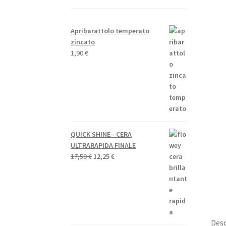
Apribarattolo temperato
zincato
1,90
€
QUICK SHINE - CERA
ULTRARAPIDA FINALE
Il
Il
17,50
€
12,25
€
prezzo
prezzo
originale
attuale
era:
è:
17,50 €.
12,25 €.
Desc