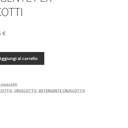
OTTI
Il
5
€
zzo
prezzo
ginale
attuale
Aggiungi al carrello
è:
0 €.
8,05 €.
 cruscotti
SCOTTO
,
CRUSCOTTO
,
DETERGENTE CRUSCOTTO