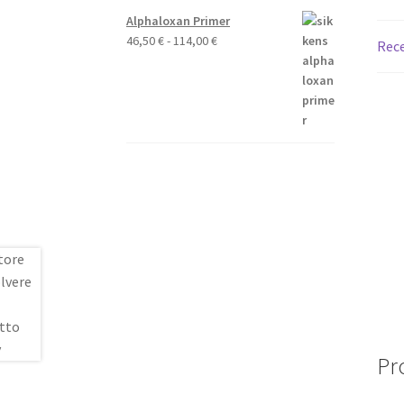
Alphaloxan Primer
Fascia
46,50
€
-
114,00
€
Rece
di
prezzo:
da
46,50 €
a
114,00 €
Pro