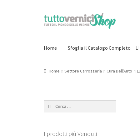
Vai
Vai
alla
al
navigazione
contenuto
Home
Sfoglia il Catalogo Completo
Home
Settore Carrozzeria
Cura Dell'Auto
L
Ricerca
per:
I prodotti più Venduti