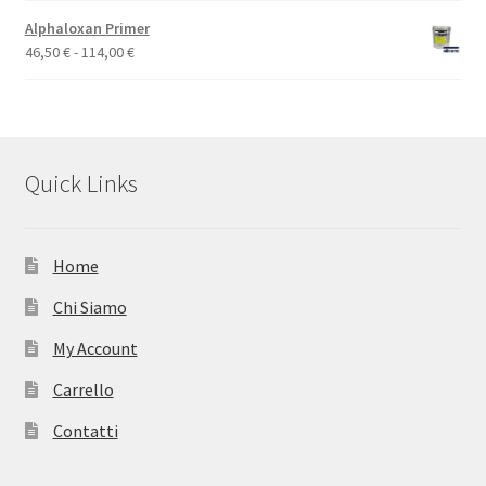
originale
attuale
Alphaloxan Primer
era:
è:
Fascia
46,50
€
-
114,00
€
17,50 €.
12,25 €.
di
prezzo:
da
46,50 €
a
Quick Links
114,00 €
Home
Chi Siamo
My Account
Carrello
Contatti