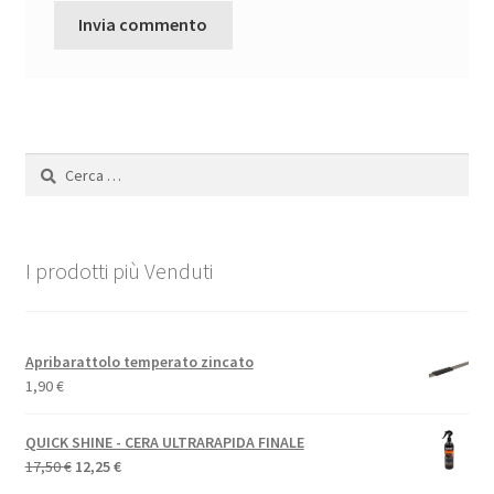
Ricerca
per:
I prodotti più Venduti
Apribarattolo temperato zincato
1,90
€
QUICK SHINE - CERA ULTRARAPIDA FINALE
Il
Il
17,50
€
12,25
€
prezzo
prezzo