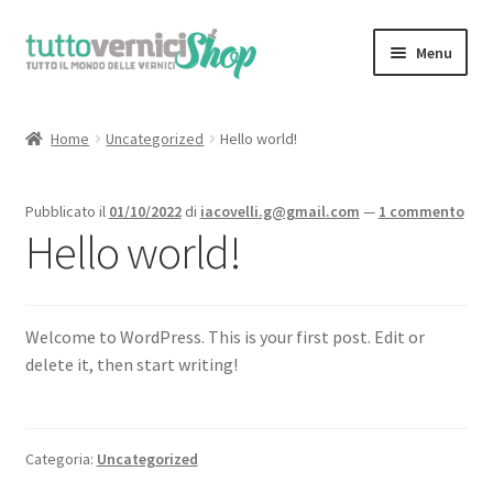
Vai
Vai
Menu
alla
al
navigazione
contenuto
Home
Home
Uncategorized
Hello world!
Espandi
Sfoglia il Catalogo Completo
il
Pubblicato il
01/10/2022
di
iacovelli.g@gmail.com
—
1 commento
menu
il Mio Account
Hello world!
child
Chi Siamo
Welcome to WordPress. This is your first post. Edit or
Contatti
delete it, then start writing!
Categoria:
Uncategorized