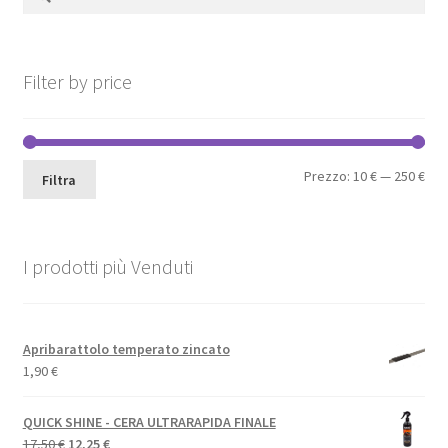
per:
nella
pagina
del
Filter by price
prodotto
Pre
Pre
Prezzo:
10 €
—
250 €
Filtra
Min
Max
I prodotti più Venduti
Apribarattolo temperato zincato
1,90
€
QUICK SHINE - CERA ULTRARAPIDA FINALE
Il
Il
17,50
€
12,25
€