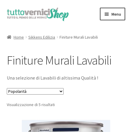
Vai
Vai
Menu
alla
al
navigazione
contenuto
Home
Home
Sikkens Edilizia
Finiture Murali Lavabili
Espandi
Sfoglia il Catalogo Completo
il
Finiture Murali Lavabili
menu
il Mio Account
child
Chi Siamo
Una selezione di Lavabili di altissima Qualità !
Contatti
Popolarità
Visualizzazione di 5 risultati