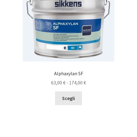
Alphaxylan SF
Fascia
63,00
€
-
174,00
€
di
Questo
prezzo:
Scegli
prodotto
da
ha
63,00 €
più
a
varianti.
174,00 €
Le