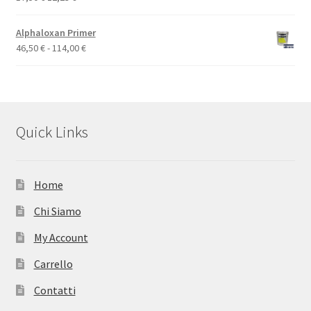
prezzo
prezzo
originale
attuale
Alphaloxan Primer
era:
è:
Fascia
46,50
€
-
114,00
€
17,50 €.
12,25 €.
di
prezzo:
da
46,50 €
a
Quick Links
114,00 €
Home
Chi Siamo
My Account
Carrello
Contatti