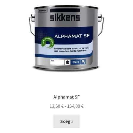
opzioni
possono
essere
scelte
nella
pagina
del
prodotto
Alphamat SF
Fascia
13,50
€
-
154,00
€
di
Questo
prezzo:
Scegli
prodotto
da
ha