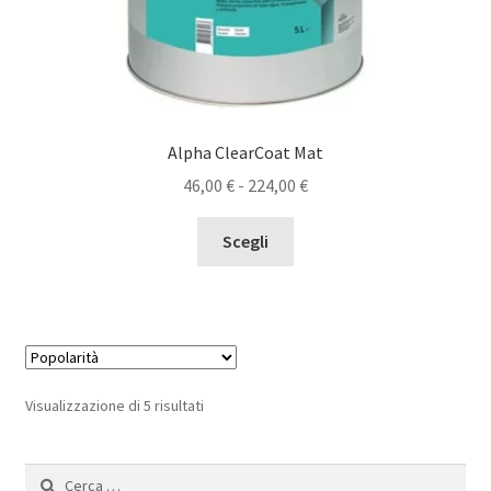
Alpha ClearCoat Mat
Fascia
46,00
€
-
224,00
€
di
Questo
prezzo:
Scegli
prodotto
da
ha
46,00 €
più
a
varianti.
224,00 €
Le
opzioni
Popolarità
Visualizzazione di 5 risultati
possono
essere
Ricerca
scelte