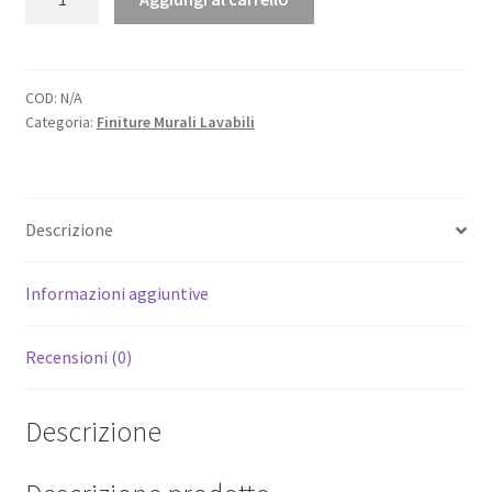
a
SF
quantità
154,00 €
COD:
N/A
Categoria:
Finiture Murali Lavabili
Descrizione
Informazioni aggiuntive
Recensioni (0)
Descrizione