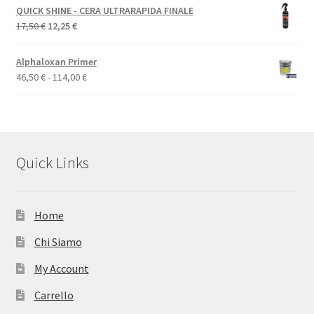
QUICK SHINE - CERA ULTRARAPIDA FINALE
Il
Il
17,50
€
12,25
€
prezzo
prezzo
originale
attuale
Alphaloxan Primer
era:
è:
Fascia
46,50
€
-
114,00
€
17,50 €.
12,25 €.
di
prezzo:
da
46,50 €
a
Quick Links
114,00 €
Home
Chi Siamo
My Account
Carrello