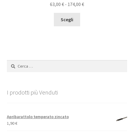
Fascia
63,00
€
-
174,00
€
di
Questo
prezzo:
Scegli
prodotto
da
ha
63,00 €
più
a
varianti.
174,00 €
Le
opzioni
Ricerca
possono
per:
essere
scelte
nella
I prodotti più Venduti
pagina
del
prodotto
Apribarattolo temperato zincato
1,90
€