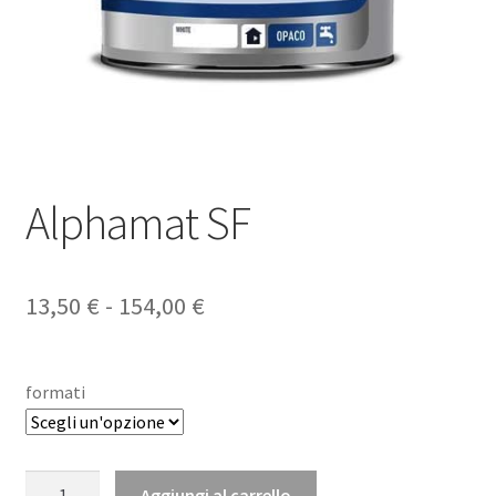
Alphamat SF
Fascia
13,50
€
-
154,00
€
di
prezzo:
formati
da
13,50 €
Alphamat
Aggiungi al carrello