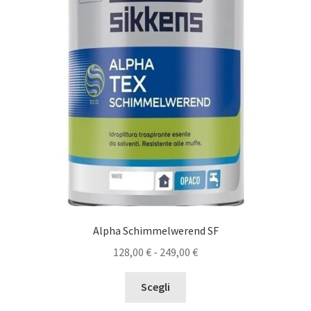
Alpha Schimmelwerend SF
Fascia
128,00
€
-
249,00
€
di
Questo
prezzo:
Scegli
prodotto
da