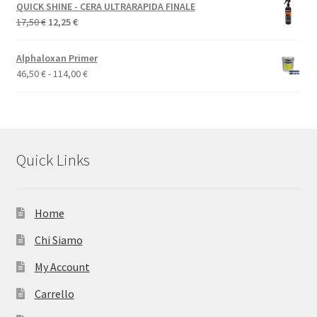
QUICK SHINE - CERA ULTRARAPIDA FINALE
Il
Il
17,50
€
12,25
€
prezzo
prezzo
originale
attuale
Alphaloxan Primer
era:
è:
Fascia
46,50
€
-
114,00
€
17,50 €.
12,25 €.
di
prezzo:
da
46,50 €
a
Quick Links
114,00 €
Home
Chi Siamo
My Account
Carrello