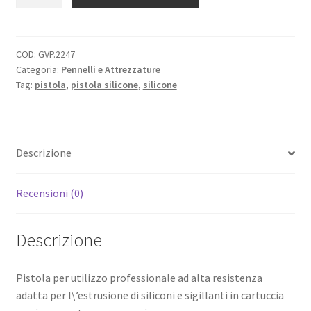
per
siliconi
professionale
quantità
COD:
GVP.2247
Categoria:
Pennelli e Attrezzature
Tag:
pistola
,
pistola silicone
,
silicone
Descrizione
Recensioni (0)
Descrizione
Pistola per utilizzo professionale ad alta resistenza
adatta per l\’estrusione di siliconi e sigillanti in cartuccia