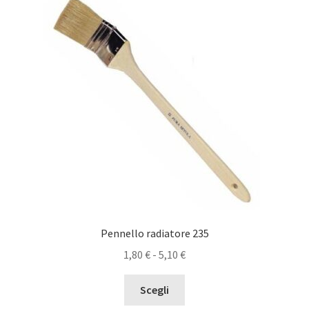
Pennello radiatore 235
Fascia
1,80
€
-
5,10
€
di
Questo
prezzo:
Scegli
prodotto
da