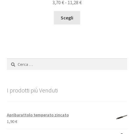
Fascia
3,70
€
-
11,28
€
di
Questo
prezzo:
Scegli
prodotto
da
ha
3,70 €
più
a
varianti.
11,28 €
Le
opzioni
Ricerca
possono
per:
essere
scelte
nella
I prodotti più Venduti
pagina
del
prodotto
Apribarattolo temperato zincato
1,90
€