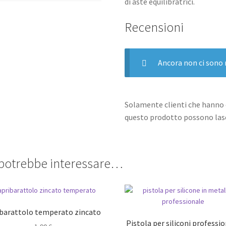
di aste equilibratrici.
Recensioni
Ancora non ci sono 
Solamente clienti che hanno 
questo prodotto possono lasc
 potrebbe interessare…
barattolo temperato zincato
Pistola per siliconi professi