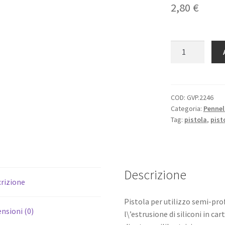
2,80
€
Pistola
siliconi
per
il
fai-
COD:
GVP.2246
Categoria:
Pennel
da-
Tag:
pistola
,
pist
te
quantità
Descrizione
rizione
Pistola per utilizzo semi-pro
nsioni (0)
l\’estrusione di siliconi in 