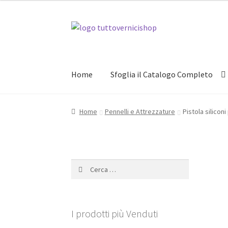
Vai
Vai
alla
al
navigazione
contenuto
Home
Sfoglia il Catalogo Completo
Home
Pennelli e Attrezzature
Pistola siliconi 
Ricerca
per:
I prodotti più Venduti