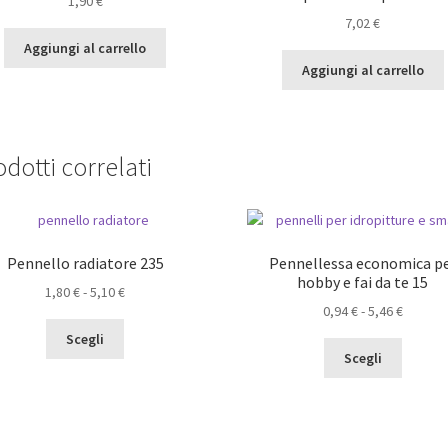
1,90
€
7,02
€
Aggiungi al carrello
Aggiungi al carrello
dotti correlati
Pennello radiatore 235
Pennellessa economica p
hobby e fai da te 15
Fascia
1,80
€
-
5,10
€
Fascia
0,94
€
-
5,46
€
di
Questo
di
prezzo:
Scegli
Questo
prodotto
prezzo:
da
Scegli
prodot
ha
da
1,80 €
ha
più
0,94 €
a
più
varianti.
a
5,10 €
varianti.
Le
5,46 €