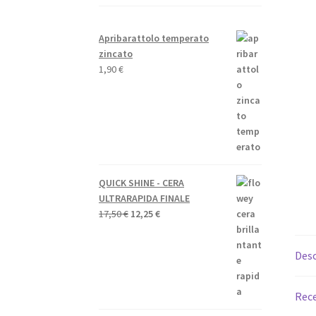
Apribarattolo temperato
zincato
1,90
€
QUICK SHINE - CERA
ULTRARAPIDA FINALE
Il
Il
17,50
€
12,25
€
prezzo
prezzo
originale
attuale
Desc
era:
è:
17,50 €.
12,25 €.
Rece