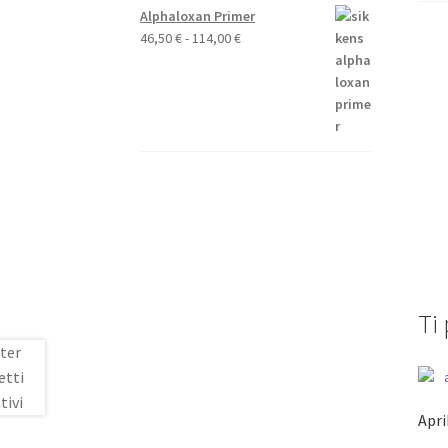
Alphaloxan Primer
Fascia
46,50
€
-
114,00
€
di
prezzo:
da
46,50 €
a
114,00 €
Ti
Apri