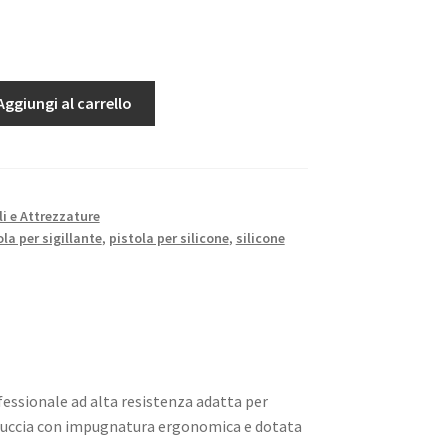
Aggiungi al carrello
li e Attrezzature
ola per sigillante
,
pistola per silicone
,
silicone
fessionale ad alta resistenza adatta per
cartuccia con impugnatura ergonomica e dotata