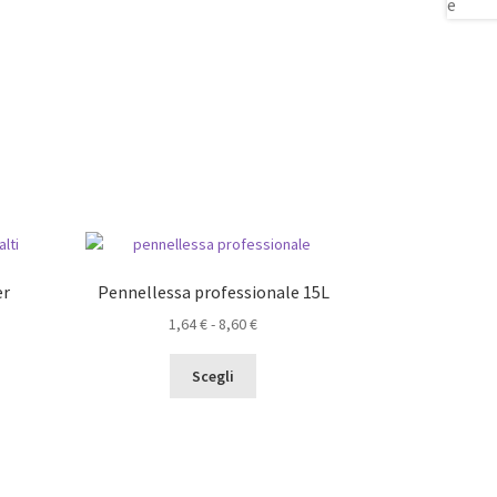
er
Pennellessa professionale 15L
Fascia
1,64
€
-
8,60
€
di
Questo
prezzo:
Scegli
prodotto
da
to
ha
1,64 €
più
a
varianti.
8,60 €
Le